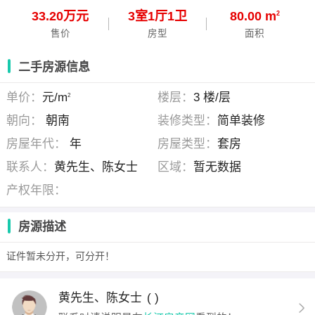
33.20万元
3
室
1
厅
1
卫
80.00 m
2
售价
房型
面积
二手房源信息
单价：
元/m
楼层：
3 楼/层
2
朝向：
朝南
装修类型：
简单装修
房屋年代：
年
房屋类型：
套房
联系人：
黄先生、陈女士
区域：
暂无数据
产权年限：
房源描述
证件暂未分开，可分开！
黄先生、陈女士
( )