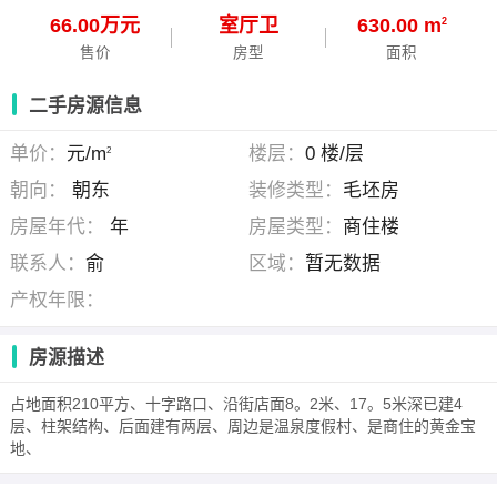
66.00万元
室
厅
卫
630.00 m
2
售价
房型
面积
二手房源信息
单价：
元/m
楼层：
0 楼/层
2
朝向：
朝东
装修类型：
毛坯房
房屋年代：
年
房屋类型：
商住楼
联系人：
俞
区域：
暂无数据
产权年限：
房源描述
占地面积210平方、十字路口、沿街店面8。2米、17。5米深已建4
层、柱架结构、后面建有两层、周边是温泉度假村、是商住的黄金宝
地、