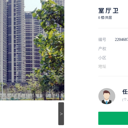
室 厅 卫
0 楼/共层
编号
220468
产权
小区
地址
任
(个
>