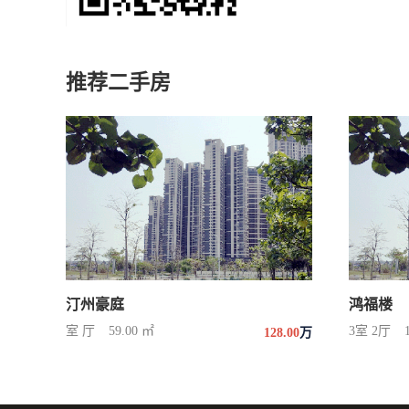
推荐二手房
汀州豪庭
鸿福楼
室 厅
59.00 ㎡
3室 2厅
128.00
万