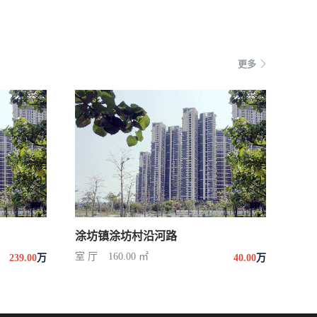
更多
涂坊镇涂坊村沿河路
室 厅
160.00 ㎡
239.00
万
40.00
万