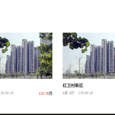
红卫村新区
126.00 ㎡
8室 4厅
339.00 ㎡
125.70
万