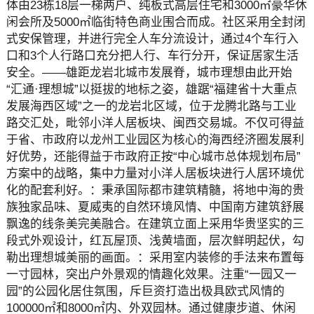
体由23栋18层一梯两户、纯板式高层住宅和3000㎡豪华休
闲会所及5000㎡临街特色商业围合而成。社区采用全封闭
式安保管理，并进行完全人车分流设计，通过4个车行入
口和3个人行路口充分把人行、车行分开，保证居家生活
安全。——雄距龙岩北城市发展脊，城市理想由此开始
“汇通·理想城”以挺拔的地标之姿，雄踞“福建省十大重点
发展海西区域”之一的龙岩北区域，位于龙腾北路与工业
路交汇处，毗邻小洋人居板块、闽西交易城。不仅可得益
于省、市政府以龙州工业园区为核心的海西经济圈发展利
好优势，还能得益于市政府正按“中心城市总体规划布局”
方案中的战略，集中力量对小洋人居板块进行人居环境优
化的配套利好。：秉承国际都市建筑精髓，将地中海的贵
族独家品味、夏威夷的自然环境风情、中国南方建筑舒展
飘逸的线条美完美融合。在建筑立面上采用华贵坚实的三
段式外观设计，红瓦屋顶、浅黄墙面，层次鲜明起伏，勾
勒出理想城美丽的画面。：采用室内装修的手法来布置每
一寸园林，突出户外景观的情趣化效果。注重“一园又一
园”的公园化居住氛围，斥巨资打造出极具欧式风情的
100000㎡和8000㎡内、外双园林。通过健康步道、休闲