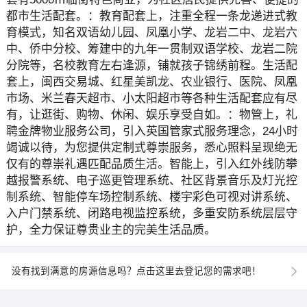
都市生活配套。：教育配套上，注重全程一条龙递进式教
育模式，知名双语幼儿园、凤凰小学、龙岩二中、龙岩六
中、侨中分校、筹建中的九年一贯制双语学校、龙岩二院
分院等，名校教育左右逢源，铺就孩子锦绣前程。生活配
套上，闽西交易城、红星美凯龙、农业银行、医院、凤凰
市场、米兰春天超市、小太阳超市等各种生活配套应有尽
有，让逛街、购物、休闲、娱乐享受自如。：物管上，礼
聘金牌物业服务公司，引入英国管家式服务理念，24小时
竭诚以待，为您提供定制式尊崇服务，悉心照料呈现绝无
仅有的尊崇礼遇匹配品质生活。智能上，引入红外线防攀
越报警系统、电子巡更管理系统、社区背景音乐及灯光控
制系统、智能停车场控制系统、楼宇彩色可视对讲系统、
入户门禁系统、闭路电视监控系统，多重安防系统层层守
护，全力保证尊贵业主的完美生活品质。
没有找到满意的房源信息吗？点击这里去登记您的需求吧！