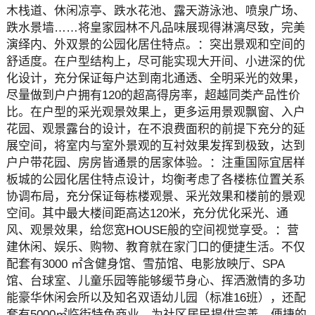
木栈道、休闲凉亭、跌水花池、露天游泳池、喷泉广场、
跌水景墙……将皇家园林不凡品味展现得淋漓尽致，完美
演绎内、外双景的公园化居住特点。：突出景观和空间的
舒适度。在户型结构上，尽可能实现大开间、小进深的优
化设计，充分保证每户达到南北通透、全明采光的效果，
尽量做到户户拥有120的超高得房率，超越同类产品性价
比。在户型的采光观景效果上，更多运用景观飘窗、入户
花园、观景露台的设计，在不浪费面积的前提下充分的延
展空间，将室内与室外景观的互衬效果发挥到极致，达到
户户带花园、房房皆通景的居家体验。：注重国际宜居样
板城的公园化居住特点设计，均衡考虑了各楼栋位置关系
协调布局，充分保证每栋楼观景、采光效果和楼前的景观
空间。其中最大楼间距高达120米，充分优化采光、通
风、观景效果，给您宽HOUSE般的空间视觉享受。：营
建休闲、娱乐、购物、教育就在家门口的便捷生活。不仅
配套有3000 ㎡含健身馆、雪茄馆、电影放映厅、SPA
馆、台球室、儿童乐园等能够缓节身心、挥洒激情的多功
能豪华休闲会所以及知名双语幼儿园（标准16班），还配
套有5000㎡临街特色商业，为社区居民提供完善、便捷的