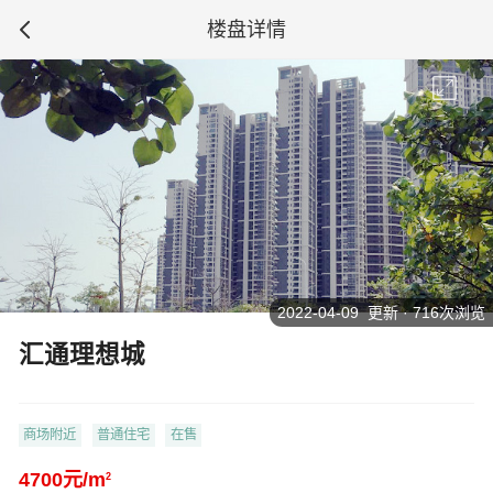
楼盘详情
2022-04-09 更新 · 716次浏览
汇通理想城
商场附近
普通住宅
在售
4700元/m
2